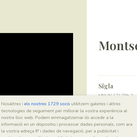
Montse
Sigla
MNHN 17129b.2
Nosaltres i
els nostres 1729 socis
utilitzem galetes i altres
tecnologies de seguiment per millorar la vostra experiència al
Taxonomia
nostre lloc web. Podem emmagatzemar i/o accedir a la
informació en un dispositiu i processar dades personals, com ara
Regne
la vostra adreça IP i dades de navegació, per a publicitat i
Plantae