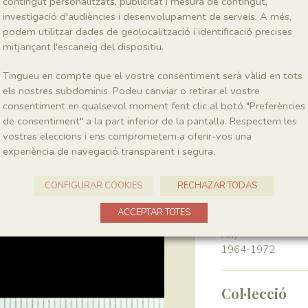
contingut personalitzats, publicitat i mesura de contingut,
investigació d'audiències i desenvolupament de serveis. A més,
podem utilitzar dades de geolocalització i identificació precises
Classe
Magnoliopsida
mitjançant l'escaneig del dispositiu.
Tingueu en compte que el vostre consentiment serà vàlid en tots
Génere
els nostres subdominis. Podeu canviar o retirar el vostre
Montsechia
consentiment en qualsevol moment fent clic al botó "Preferències
de consentiment" a la part inferior de la pantalla. Respectem les
vostres eleccions i ens comprometem a oferir-vos una
Localitat
experiència de navegació transparent i segura.
Pedrera de Meià
CONFIGURAR COOKIES
RECHAZAR TODAS
Recol·lecció
ACCEPTAR TOTES
Any
1964-1972
Col·lecció