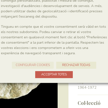
contingut personalitzats, publicitat i mesura de contingut,
investigació d'audiències i desenvolupament de serveis. A més,
podem utilitzar dades de geolocalització i identificació precises
Classe
Magnoliopsida
mitjançant l'escaneig del dispositiu.
Tingueu en compte que el vostre consentiment serà vàlid en tots
Génere
els nostres subdominis. Podeu canviar o retirar el vostre
Montsechia
consentiment en qualsevol moment fent clic al botó "Preferències
de consentiment" a la part inferior de la pantalla. Respectem les
vostres eleccions i ens comprometem a oferir-vos una
Localitat
experiència de navegació transparent i segura.
Pedrera de Meià
CONFIGURAR COOKIES
RECHAZAR TODAS
Recol·lecció
ACCEPTAR TOTES
Any
1964-1972
Col·lecció