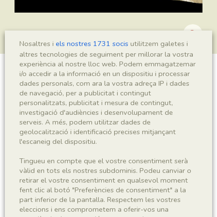
Nosaltres i
els nostres 1731 socis
utilitzem galetes i
altres tecnologies de seguiment per millorar la vostra
experiència al nostre lloc web. Podem emmagatzemar
i/o accedir a la informació en un dispositiu i processar
Montsechia vidalii
dades personals, com ara la vostra adreça IP i dades
de navegació, per a publicitat i contingut
personalitzats, publicitat i mesura de contingut,
investigació d'audiències i desenvolupament de
Sigla
serveis. A més, podem utilitzar dades de
geolocalització i identificació precises mitjançant
MNHN 17143
l'escaneig del dispositiu.
Taxonomia
Tingueu en compte que el vostre consentiment serà
vàlid en tots els nostres subdominis. Podeu canviar o
retirar el vostre consentiment en qualsevol moment
Regne
Phyllum
fent clic al botó "Preferències de consentiment" a la
Plantae
Spermatophyta
part inferior de la pantalla. Respectem les vostres
eleccions i ens comprometem a oferir-vos una
Subphyllum
Classe