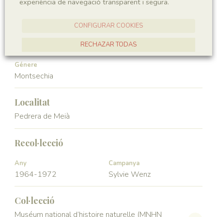
experiència de navegació transparent i segura.
Angiospermae
Magnoliopsida
CONFIGURAR COOKIES
Ordre
Familia
Ceratophyllales
Montsechiaceae
RECHAZAR TODAS
ACCEPTAR TOTES
Génere
Montsechia
Localitat
Pedrera de Meià
Recol·lecció
Any
Campanya
1964-1972
Sylvie Wenz
Col·lecció
Muséum national d’histoire naturelle (MNHN