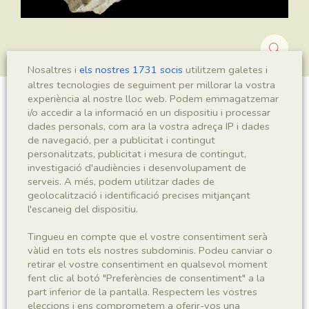
Nosaltres i
els nostres 1731 socis
utilitzem galetes i
altres tecnologies de seguiment per millorar la vostra
experiència al nostre lloc web. Podem emmagatzemar
Montsechia vidalii
i/o accedir a la informació en un dispositiu i processar
dades personals, com ara la vostra adreça IP i dades
de navegació, per a publicitat i contingut
personalitzats, publicitat i mesura de contingut,
investigació d'audiències i desenvolupament de
Sigla
serveis. A més, podem utilitzar dades de
MNHN 17148
geolocalització i identificació precises mitjançant
l'escaneig del dispositiu.
Taxonomia
Tingueu en compte que el vostre consentiment serà
vàlid en tots els nostres subdominis. Podeu canviar o
Regne
Phyllum
retirar el vostre consentiment en qualsevol moment
Plantae
Spermatophyta
fent clic al botó "Preferències de consentiment" a la
part inferior de la pantalla. Respectem les vostres
eleccions i ens comprometem a oferir-vos una
Subphyllum
Classe