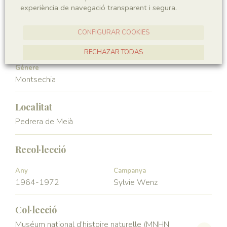
experiència de navegació transparent i segura.
Angiospermae
Magnoliopsida
CONFIGURAR COOKIES
Ordre
Familia
Ceratophyllales
Montsechiaceae
RECHAZAR TODAS
Génere
ACCEPTAR TOTES
Montsechia
Localitat
Pedrera de Meià
Recol·lecció
Any
Campanya
1964-1972
Sylvie Wenz
Col·lecció
Muséum national d’histoire naturelle (MNHN