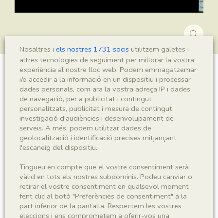
Nosaltres i
els nostres 1731 socis
utilitzem galetes i
altres tecnologies de seguiment per millorar la vostra
experiència al nostre lloc web. Podem emmagatzemar
Montsechia vidalii
i/o accedir a la informació en un dispositiu i processar
dades personals, com ara la vostra adreça IP i dades
de navegació, per a publicitat i contingut
personalitzats, publicitat i mesura de contingut,
investigació d'audiències i desenvolupament de
Sigla
serveis. A més, podem utilitzar dades de
MNHN 17014a
geolocalització i identificació precises mitjançant
l'escaneig del dispositiu.
Taxonomia
Tingueu en compte que el vostre consentiment serà
vàlid en tots els nostres subdominis. Podeu canviar o
Regne
Phyllum
retirar el vostre consentiment en qualsevol moment
Plantae
Spermatophyta
fent clic al botó "Preferències de consentiment" a la
part inferior de la pantalla. Respectem les vostres
eleccions i ens comprometem a oferir-vos una
Subphyllum
Classe