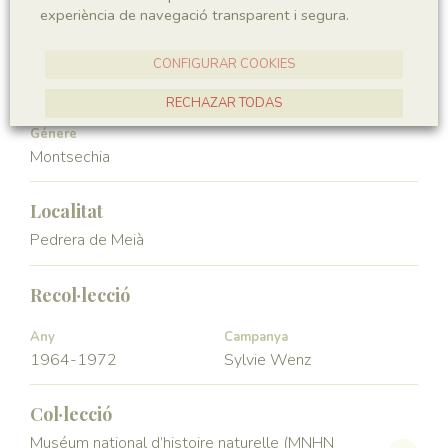
experiència de navegació transparent i segura.
Angiospermae
Magnoliopsida
CONFIGURAR COOKIES
Ordre
Familia
Ceratophyllales
Montsechiaceae
RECHAZAR TODAS
Génere
ACCEPTAR TOTES
Montsechia
Localitat
Pedrera de Meià
Recol·lecció
Any
Campanya
1964-1972
Sylvie Wenz
Col·lecció
Muséum national d’histoire naturelle (MNHN