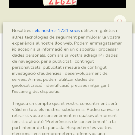
Nosaltres i
els nostres 1731 socis
utilitzem galetes i
altres tecnologies de seguiment per millorar la vostra
experiència al nostre lloc web. Podem emmagatzemar
Montsechia vidalii
i/o accedir a la informació en un dispositiu i processar
dades personals, com ara la vostra adreça IP i dades
de navegació, per a publicitat i contingut
personalitzats, publicitat i mesura de contingut,
investigació d'audiències i desenvolupament de
Sigla
serveis. A més, podem utilitzar dades de
MNHN 17217
geolocalització i identificació precises mitjançant
l'escaneig del dispositiu.
Taxonomia
Tingueu en compte que el vostre consentiment serà
vàlid en tots els nostres subdominis. Podeu canviar o
Regne
Phyllum
retirar el vostre consentiment en qualsevol moment
Plantae
Spermatophyta
fent clic al botó "Preferències de consentiment" a la
part inferior de la pantalla. Respectem les vostres
eleccions i ens comprometem a oferir-vos una
Subphyllum
Classe