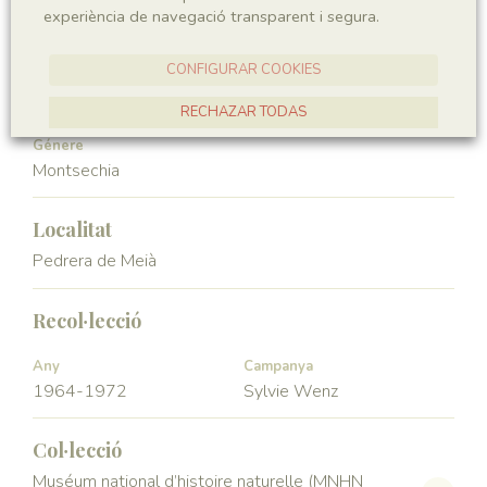
experiència de navegació transparent i segura.
Angiospermae
Magnoliopsida
CONFIGURAR COOKIES
Ordre
Familia
Ceratophyllales
Montsechiaceae
RECHAZAR TODAS
Génere
ACCEPTAR TOTES
Montsechia
Localitat
Pedrera de Meià
Recol·lecció
Any
Campanya
1964-1972
Sylvie Wenz
Col·lecció
Muséum national d’histoire naturelle (MNHN