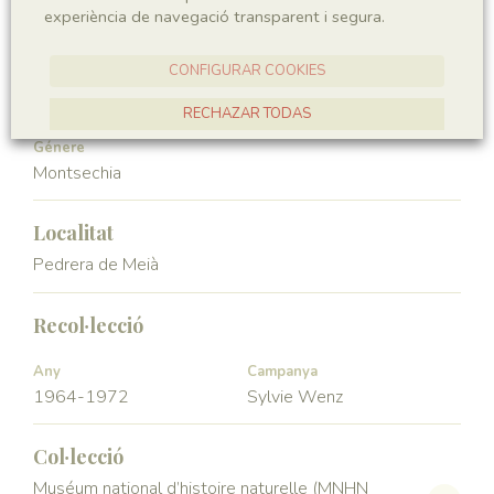
experiència de navegació transparent i segura.
Angiospermae
Magnoliopsida
CONFIGURAR COOKIES
Ordre
Familia
Ceratophyllales
Montsechiaceae
RECHAZAR TODAS
Génere
ACCEPTAR TOTES
Montsechia
Localitat
Pedrera de Meià
Recol·lecció
Any
Campanya
1964-1972
Sylvie Wenz
Col·lecció
Muséum national d’histoire naturelle (MNHN