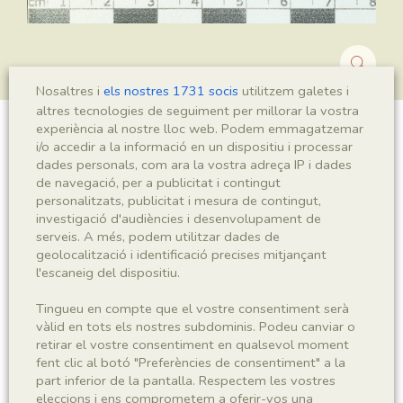
Nosaltres i
els nostres 1731 socis
utilitzem galetes i
altres tecnologies de seguiment per millorar la vostra
experiència al nostre lloc web. Podem emmagatzemar
Montsechia vidalii
i/o accedir a la informació en un dispositiu i processar
dades personals, com ara la vostra adreça IP i dades
de navegació, per a publicitat i contingut
personalitzats, publicitat i mesura de contingut,
investigació d'audiències i desenvolupament de
Sigla
serveis. A més, podem utilitzar dades de
MNHN 17223
geolocalització i identificació precises mitjançant
l'escaneig del dispositiu.
Taxonomia
Tingueu en compte que el vostre consentiment serà
vàlid en tots els nostres subdominis. Podeu canviar o
Regne
Phyllum
retirar el vostre consentiment en qualsevol moment
Plantae
Spermatophyta
fent clic al botó "Preferències de consentiment" a la
part inferior de la pantalla. Respectem les vostres
eleccions i ens comprometem a oferir-vos una
Subphyllum
Classe