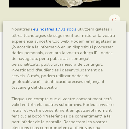
Nosaltres i
els nostres 1731 socis
utilitzem galetes i
altres tecnologies de seguiment per millorar la vostra
experiència al nostre lloc web. Podem emmagatzemar
Montsechia vidalii
i/o accedir a la informació en un dispositiu i processar
dades personals, com ara la vostra adreça IP i dades
de navegació, per a publicitat i contingut
personalitzats, publicitat i mesura de contingut,
investigació d'audiències i desenvolupament de
Sigla
serveis. A més, podem utilitzar dades de
MNHN 17239
geolocalització i identificació precises mitjançant
l'escaneig del dispositiu.
Taxonomia
Tingueu en compte que el vostre consentiment serà
vàlid en tots els nostres subdominis. Podeu canviar o
Regne
Phyllum
retirar el vostre consentiment en qualsevol moment
Plantae
Spermatophyta
fent clic al botó "Preferències de consentiment" a la
part inferior de la pantalla. Respectem les vostres
eleccions i ens comprometem a oferir-vos una
Subphyllum
Classe