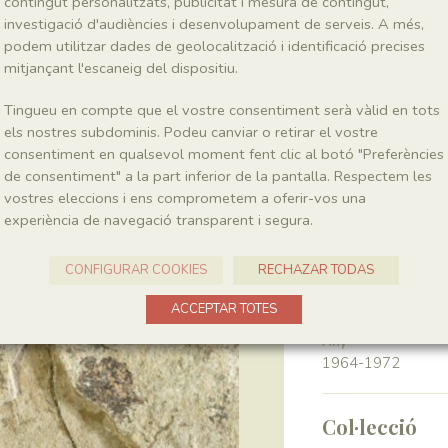
contingut personalitzats, publicitat i mesura de contingut,
investigació d'audiències i desenvolupament de serveis. A més,
podem utilitzar dades de geolocalització i identificació precises
Classe
Magnoliopsida
mitjançant l'escaneig del dispositiu.
Tingueu en compte que el vostre consentiment serà vàlid en tots
Génere
els nostres subdominis. Podeu canviar o retirar el vostre
Montsechia
consentiment en qualsevol moment fent clic al botó "Preferències
de consentiment" a la part inferior de la pantalla. Respectem les
vostres eleccions i ens comprometem a oferir-vos una
Localitat
experiència de navegació transparent i segura.
Pedrera de Meià
CONFIGURAR COOKIES
RECHAZAR TODAS
Recol·lecció
ACCEPTAR TOTES
Any
1964-1972
Col·lecció