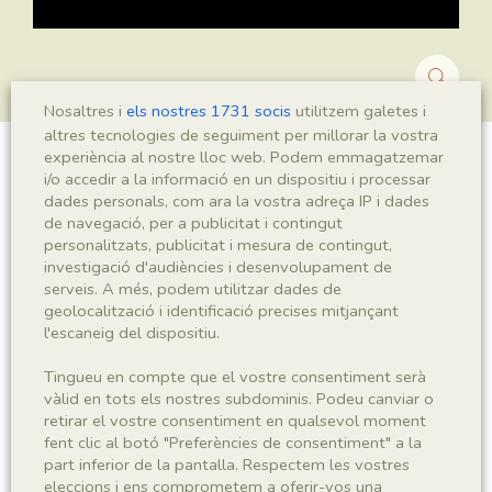
Nosaltres i
els nostres 1731 socis
utilitzem galetes i
altres tecnologies de seguiment per millorar la vostra
experiència al nostre lloc web. Podem emmagatzemar
Montsechia vidalii
i/o accedir a la informació en un dispositiu i processar
dades personals, com ara la vostra adreça IP i dades
de navegació, per a publicitat i contingut
personalitzats, publicitat i mesura de contingut,
investigació d'audiències i desenvolupament de
Sigla
serveis. A més, podem utilitzar dades de
MNHN 17247a
geolocalització i identificació precises mitjançant
l'escaneig del dispositiu.
Taxonomia
Tingueu en compte que el vostre consentiment serà
vàlid en tots els nostres subdominis. Podeu canviar o
Regne
Phyllum
retirar el vostre consentiment en qualsevol moment
Plantae
Spermatophyta
fent clic al botó "Preferències de consentiment" a la
part inferior de la pantalla. Respectem les vostres
eleccions i ens comprometem a oferir-vos una
Subphyllum
Classe