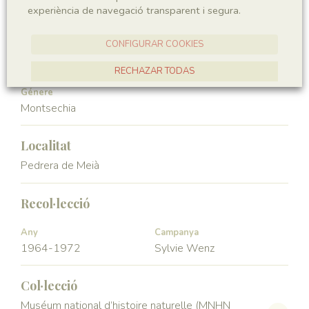
experiència de navegació transparent i segura.
Angiospermae
Magnoliopsida
CONFIGURAR COOKIES
Ordre
Familia
Ceratophyllales
Montsechiaceae
RECHAZAR TODAS
Génere
ACCEPTAR TOTES
Montsechia
Localitat
Pedrera de Meià
Recol·lecció
Any
Campanya
1964-1972
Sylvie Wenz
Col·lecció
Muséum national d’histoire naturelle (MNHN