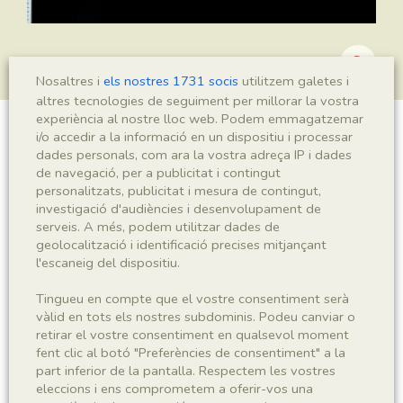
Nosaltres i
els nostres 1731 socis
utilitzem galetes i
altres tecnologies de seguiment per millorar la vostra
experiència al nostre lloc web. Podem emmagatzemar
i/o accedir a la informació en un dispositiu i processar
Montsechia vidalii
dades personals, com ara la vostra adreça IP i dades
de navegació, per a publicitat i contingut
personalitzats, publicitat i mesura de contingut,
investigació d'audiències i desenvolupament de
Sigla
serveis. A més, podem utilitzar dades de
geolocalització i identificació precises mitjançant
MNHN 17017
l'escaneig del dispositiu.
Taxonomia
Tingueu en compte que el vostre consentiment serà
vàlid en tots els nostres subdominis. Podeu canviar o
retirar el vostre consentiment en qualsevol moment
Regne
Phyllum
fent clic al botó "Preferències de consentiment" a la
Plantae
Spermatophyta
part inferior de la pantalla. Respectem les vostres
eleccions i ens comprometem a oferir-vos una
Subphyllum
Classe