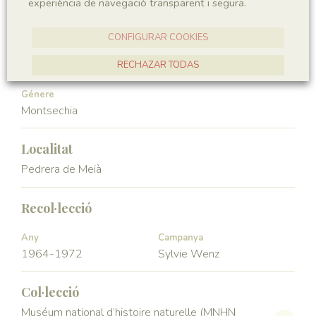
experiència de navegació transparent i segura.
Angiospermae
Magnoliopsida
CONFIGURAR COOKIES
Ordre
Familia
Ceratophyllales
Montsechiaceae
RECHAZAR TODAS
ACCEPTAR TOTES
Génere
Montsechia
Localitat
Pedrera de Meià
Recol·lecció
Any
Campanya
1964-1972
Sylvie Wenz
Col·lecció
Muséum national d’histoire naturelle (MNHN