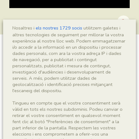
Nosaltres i
els nostres 1729 socis
utilitzem galetes i
altres tecnologies de seguiment per millorar la vostra
experiència al nostre lloc web. Podem emmagatzemar
i/o accedir a la informació en un dispositiu i processar
Montsechia vidalii
dades personals, com ara la vostra adreça IP i dades
de navegació, per a publicitat i contingut
personalitzats, publicitat i mesura de contingut,
investigació d'audiències i desenvolupament de
Sigla
serveis. A més, podem utilitzar dades de
geolocalització i identificació precises mitjançant
MNHN 17266
l'escaneig del dispositiu.
Taxonomia
Tingueu en compte que el vostre consentiment serà
vàlid en tots els nostres subdominis. Podeu canviar o
retirar el vostre consentiment en qualsevol moment
Regne
Phyllum
fent clic al botó "Preferències de consentiment" a la
Plantae
Spermatophyta
part inferior de la pantalla. Respectem les vostres
eleccions i ens comprometem a oferir-vos una
Subphyllum
Classe