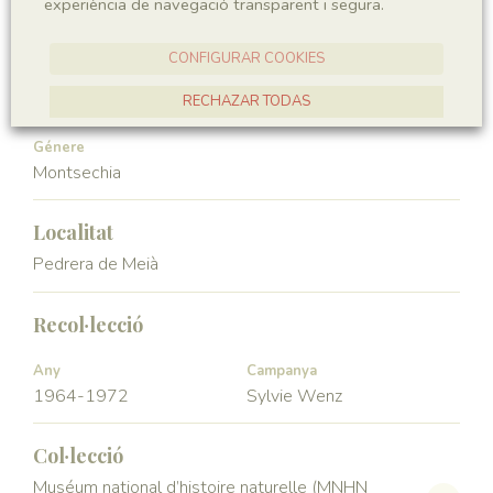
experiència de navegació transparent i segura.
Angiospermae
Magnoliopsida
CONFIGURAR COOKIES
Ordre
Familia
Ceratophyllales
Montsechiaceae
RECHAZAR TODAS
ACCEPTAR TOTES
Génere
Montsechia
Localitat
Pedrera de Meià
Recol·lecció
Any
Campanya
1964-1972
Sylvie Wenz
Col·lecció
Muséum national d’histoire naturelle (MNHN