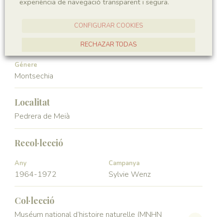
experiència de navegació transparent i segura.
Angiospermae
Magnoliopsida
CONFIGURAR COOKIES
Ordre
Familia
Ceratophyllales
Montsechiaceae
RECHAZAR TODAS
ACCEPTAR TOTES
Génere
Montsechia
Localitat
Pedrera de Meià
Recol·lecció
Any
Campanya
1964-1972
Sylvie Wenz
Col·lecció
Muséum national d’histoire naturelle (MNHN