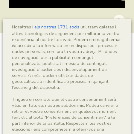
Nosaltres i
els nostres 1731 socis
utilitzem galetes i
altres tecnologies de seguiment per millorar la vostra
experiència al nostre lloc web. Podem emmagatzemar
i/o accedir a la informació en un dispositiu i processar
Montsechia vidalii
dades personals, com ara la vostra adreça IP i dades
de navegació, per a publicitat i contingut
personalitzats, publicitat i mesura de contingut,
investigació d'audiències i desenvolupament de
Sigla
serveis. A més, podem utilitzar dades de
geolocalització i identificació precises mitjançant
MNHN 17272
l'escaneig del dispositiu.
Taxonomia
Tingueu en compte que el vostre consentiment serà
vàlid en tots els nostres subdominis. Podeu canviar o
retirar el vostre consentiment en qualsevol moment
Regne
Phyllum
fent clic al botó "Preferències de consentiment" a la
Plantae
Spermatophyta
part inferior de la pantalla. Respectem les vostres
eleccions i ens comprometem a oferir-vos una
Subphyllum
Classe