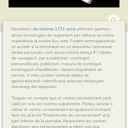
Nosaltres i
els nostres 1731 socis
utilitzem galetes i
altres tecnologies de seguiment per millorar la vostra
experiència al nostre lloc web. Podem emmagatzemar
Montsechia vidalii
i/o accedir a la informació en un dispositiu i processar
dades personals, com ara la vostra adreça IP i dades
de navegació, per a publicitat i contingut
personalitzats, publicitat i mesura de contingut,
investigació d'audiències i desenvolupament de
Sigla
serveis. A més, podem utilitzar dades de
MNHN 17289
geolocalització i identificació precises mitjançant
l'escaneig del dispositiu.
Taxonomia
Tingueu en compte que el vostre consentiment serà
vàlid en tots els nostres subdominis. Podeu canviar o
Regne
Phyllum
retirar el vostre consentiment en qualsevol moment
Plantae
Spermatophyta
fent clic al botó "Preferències de consentiment" a la
part inferior de la pantalla. Respectem les vostres
eleccions i ens comprometem a oferir-vos una
Subphyllum
Classe