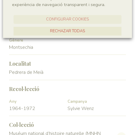
experiència de navegació transparent i segura.
Angiospermae
Magnoliopsida
CONFIGURAR COOKIES
Ordre
Familia
Ceratophyllales
Montsechiaceae
RECHAZAR TODAS
Génere
ACCEPTAR TOTES
Montsechia
Localitat
Pedrera de Meià
Recol·lecció
Any
Campanya
1964-1972
Sylvie Wenz
Col·lecció
Muséum national d’histoire naturelle (MNHN