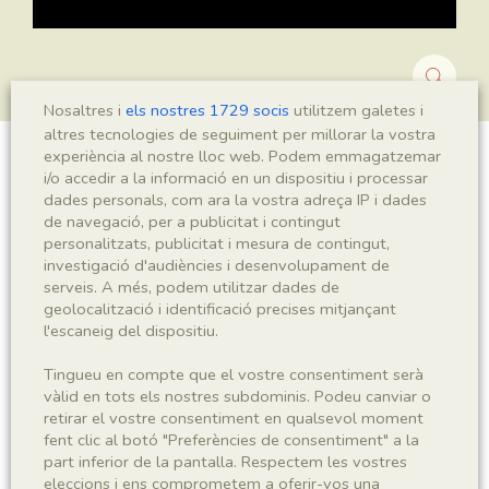
Nosaltres i
els nostres 1729 socis
utilitzem galetes i
altres tecnologies de seguiment per millorar la vostra
experiència al nostre lloc web. Podem emmagatzemar
Montsechia vidalii
i/o accedir a la informació en un dispositiu i processar
dades personals, com ara la vostra adreça IP i dades
de navegació, per a publicitat i contingut
personalitzats, publicitat i mesura de contingut,
investigació d'audiències i desenvolupament de
Sigla
serveis. A més, podem utilitzar dades de
MNHN 17299a
geolocalització i identificació precises mitjançant
l'escaneig del dispositiu.
Taxonomia
Tingueu en compte que el vostre consentiment serà
vàlid en tots els nostres subdominis. Podeu canviar o
Regne
Phyllum
retirar el vostre consentiment en qualsevol moment
Plantae
Spermatophyta
fent clic al botó "Preferències de consentiment" a la
part inferior de la pantalla. Respectem les vostres
eleccions i ens comprometem a oferir-vos una
Subphyllum
Classe