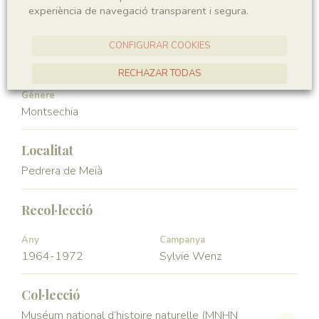
experiència de navegació transparent i segura.
Angiospermae
Magnoliopsida
CONFIGURAR COOKIES
Ordre
Familia
Ceratophyllales
Montsechiaceae
RECHAZAR TODAS
Génere
ACCEPTAR TOTES
Montsechia
Localitat
Pedrera de Meià
Recol·lecció
Any
Campanya
1964-1972
Sylvie Wenz
Col·lecció
Muséum national d’histoire naturelle (MNHN