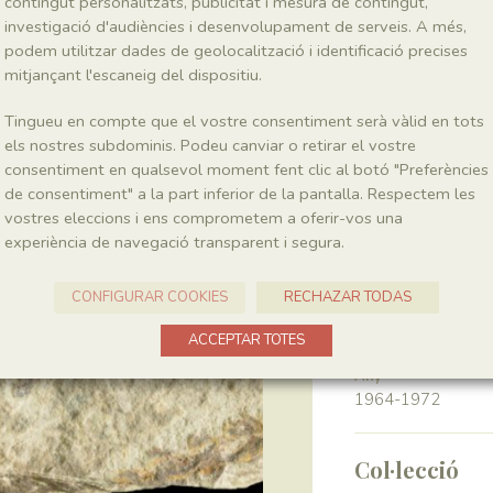
contingut personalitzats, publicitat i mesura de contingut,
investigació d'audiències i desenvolupament de serveis. A més,
podem utilitzar dades de geolocalització i identificació precises
Classe
Magnoliopsida
mitjançant l'escaneig del dispositiu.
Tingueu en compte que el vostre consentiment serà vàlid en tots
Génere
els nostres subdominis. Podeu canviar o retirar el vostre
Montsechia
consentiment en qualsevol moment fent clic al botó "Preferències
de consentiment" a la part inferior de la pantalla. Respectem les
vostres eleccions i ens comprometem a oferir-vos una
Localitat
experiència de navegació transparent i segura.
Pedrera de Meià
CONFIGURAR COOKIES
RECHAZAR TODAS
Recol·lecció
ACCEPTAR TOTES
Any
1964-1972
Col·lecció