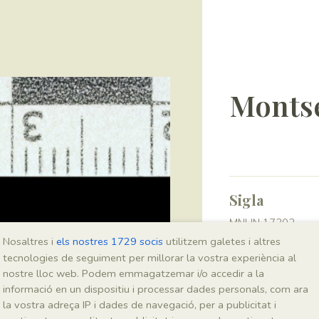
Montse
Sigla
MNHN 17303
Nosaltres i
els nostres 1729 socis
utilitzem galetes i altres
tecnologies de seguiment per millorar la vostra experiència al
Taxonomia
nostre lloc web. Podem emmagatzemar i/o accedir a la
informació en un dispositiu i processar dades personals, com ara
Regne
la vostra adreça IP i dades de navegació, per a publicitat i
Plantae