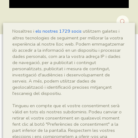
Nosaltres i
els nostres 1729 socis
utilitzem galetes i
altres tecnologies de seguiment per millorar la vostra
experiència al nostre lloc web. Podem emmagatzemar
Montsechia vidalii
i/o accedir a la informació en un dispositiu i processar
dades personals, com ara la vostra adreça IP i dades
de navegació, per a publicitat i contingut
personalitzats, publicitat i mesura de contingut,
investigació d'audiències i desenvolupament de
Sigla
serveis. A més, podem utilitzar dades de
MNHN 17308
geolocalització i identificació precises mitjançant
l'escaneig del dispositiu.
Taxonomia
Tingueu en compte que el vostre consentiment serà
vàlid en tots els nostres subdominis. Podeu canviar o
Regne
Phyllum
retirar el vostre consentiment en qualsevol moment
Plantae
Spermatophyta
fent clic al botó "Preferències de consentiment" a la
part inferior de la pantalla. Respectem les vostres
eleccions i ens comprometem a oferir-vos una
Subphyllum
Classe