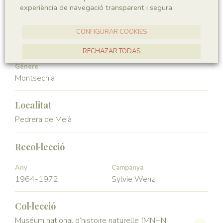
experiència de navegació transparent i segura.
Angiospermae
Magnoliopsida
CONFIGURAR COOKIES
Ordre
Familia
Ceratophyllales
Montsechiaceae
RECHAZAR TODAS
Génere
ACCEPTAR TOTES
Montsechia
Localitat
Pedrera de Meià
Recol·lecció
Any
Campanya
1964-1972
Sylvie Wenz
Col·lecció
Muséum national d’histoire naturelle (MNHN