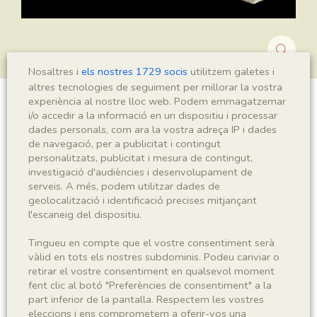
Nosaltres i
els nostres 1729 socis
utilitzem galetes i
altres tecnologies de seguiment per millorar la vostra
experiència al nostre lloc web. Podem emmagatzemar
Montsechia vidalii
i/o accedir a la informació en un dispositiu i processar
dades personals, com ara la vostra adreça IP i dades
de navegació, per a publicitat i contingut
personalitzats, publicitat i mesura de contingut,
investigació d'audiències i desenvolupament de
Sigla
serveis. A més, podem utilitzar dades de
MNHN 17309
geolocalització i identificació precises mitjançant
l'escaneig del dispositiu.
Taxonomia
Tingueu en compte que el vostre consentiment serà
vàlid en tots els nostres subdominis. Podeu canviar o
Regne
Phyllum
retirar el vostre consentiment en qualsevol moment
Plantae
Spermatophyta
fent clic al botó "Preferències de consentiment" a la
part inferior de la pantalla. Respectem les vostres
eleccions i ens comprometem a oferir-vos una
Subphyllum
Classe