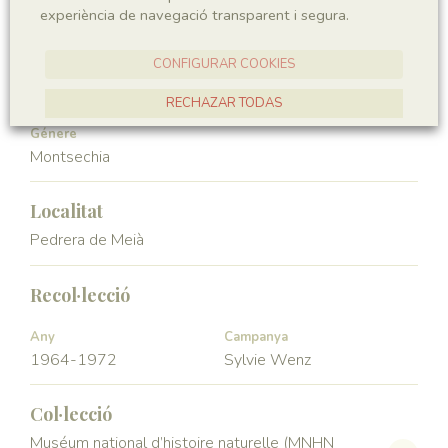
experiència de navegació transparent i segura.
Angiospermae
Magnoliopsida
CONFIGURAR COOKIES
Ordre
Familia
Ceratophyllales
Montsechiaceae
RECHAZAR TODAS
Génere
ACCEPTAR TOTES
Montsechia
Localitat
Pedrera de Meià
Recol·lecció
Any
Campanya
1964-1972
Sylvie Wenz
Col·lecció
Muséum national d’histoire naturelle (MNHN