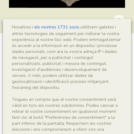
Nosaltres i
els nostres 1731 socis
utilitzem galetes i
altres tecnologies de seguiment per millorar la vostra
experiència al nostre lloc web. Podem emmagatzemar
i/o accedir a la informació en un dispositiu i processar
Montsechia vidalii
dades personals, com ara la vostra adreça IP i dades
de navegació, per a publicitat i contingut
personalitzats, publicitat i mesura de contingut,
investigació d'audiències i desenvolupament de
Sigla
serveis. A més, podem utilitzar dades de
geolocalització i identificació precises mitjançant
MNHN 17022a
l'escaneig del dispositiu.
Taxonomia
Tingueu en compte que el vostre consentiment serà
vàlid en tots els nostres subdominis. Podeu canviar o
retirar el vostre consentiment en qualsevol moment
Regne
Phyllum
fent clic al botó "Preferències de consentiment" a la
Plantae
Spermatophyta
part inferior de la pantalla. Respectem les vostres
eleccions i ens comprometem a oferir-vos una
Subphyllum
Classe