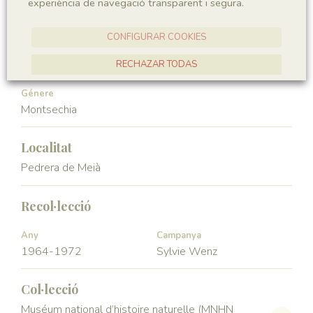
experiència de navegació transparent i segura.
Angiospermae
Magnoliopsida
CONFIGURAR COOKIES
Ordre
Familia
Ceratophyllales
Montsechiaceae
RECHAZAR TODAS
ACCEPTAR TOTES
Génere
Montsechia
Localitat
Pedrera de Meià
Recol·lecció
Any
Campanya
1964-1972
Sylvie Wenz
Col·lecció
Muséum national d’histoire naturelle (MNHN