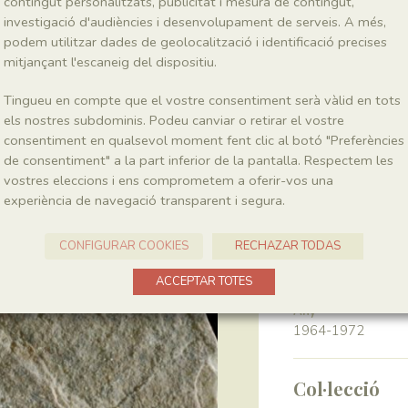
contingut personalitzats, publicitat i mesura de contingut,
investigació d'audiències i desenvolupament de serveis. A més,
podem utilitzar dades de geolocalització i identificació precises
Classe
Magnoliopsida
mitjançant l'escaneig del dispositiu.
Tingueu en compte que el vostre consentiment serà vàlid en tots
Génere
els nostres subdominis. Podeu canviar o retirar el vostre
Montsechia
consentiment en qualsevol moment fent clic al botó "Preferències
de consentiment" a la part inferior de la pantalla. Respectem les
vostres eleccions i ens comprometem a oferir-vos una
Localitat
experiència de navegació transparent i segura.
Pedrera de Meià
CONFIGURAR COOKIES
RECHAZAR TODAS
Recol·lecció
ACCEPTAR TOTES
Any
1964-1972
Col·lecció