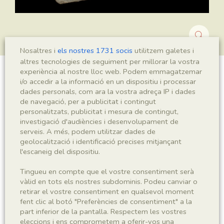
Nosaltres i
els nostres 1731 socis
utilitzem galetes i
altres tecnologies de seguiment per millorar la vostra
experiència al nostre lloc web. Podem emmagatzemar
Montsechia vidalii
i/o accedir a la informació en un dispositiu i processar
dades personals, com ara la vostra adreça IP i dades
de navegació, per a publicitat i contingut
personalitzats, publicitat i mesura de contingut,
investigació d'audiències i desenvolupament de
Sigla
serveis. A més, podem utilitzar dades de
MNHN 17026
geolocalització i identificació precises mitjançant
l'escaneig del dispositiu.
Taxonomia
Tingueu en compte que el vostre consentiment serà
vàlid en tots els nostres subdominis. Podeu canviar o
Regne
Phyllum
retirar el vostre consentiment en qualsevol moment
Plantae
Spermatophyta
fent clic al botó "Preferències de consentiment" a la
part inferior de la pantalla. Respectem les vostres
eleccions i ens comprometem a oferir-vos una
Subphyllum
Classe