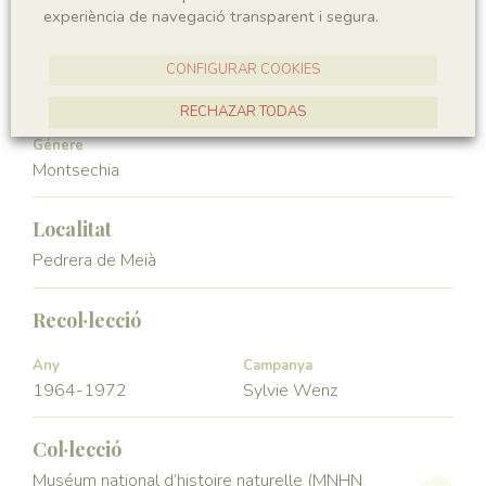
experiència de navegació transparent i segura.
Angiospermae
Magnoliopsida
CONFIGURAR COOKIES
Ordre
Familia
Ceratophyllales
Montsechiaceae
RECHAZAR TODAS
Génere
ACCEPTAR TOTES
Montsechia
Localitat
Pedrera de Meià
Recol·lecció
Any
Campanya
1964-1972
Sylvie Wenz
Col·lecció
Muséum national d’histoire naturelle (MNHN