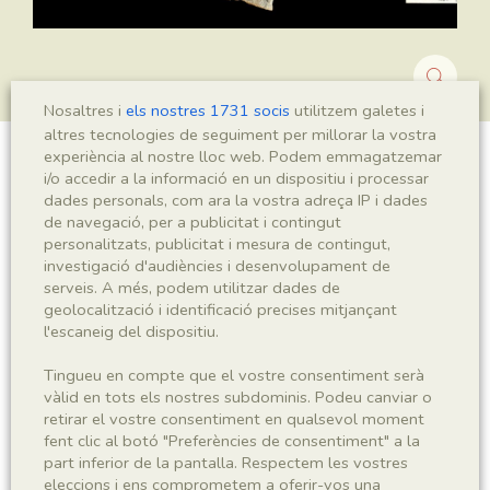
Nosaltres i
els nostres 1731 socis
utilitzem galetes i
altres tecnologies de seguiment per millorar la vostra
experiència al nostre lloc web. Podem emmagatzemar
Montsechia vidalii
i/o accedir a la informació en un dispositiu i processar
dades personals, com ara la vostra adreça IP i dades
de navegació, per a publicitat i contingut
personalitzats, publicitat i mesura de contingut,
investigació d'audiències i desenvolupament de
Sigla
serveis. A més, podem utilitzar dades de
MNHN 17767b
geolocalització i identificació precises mitjançant
l'escaneig del dispositiu.
Taxonomia
Tingueu en compte que el vostre consentiment serà
vàlid en tots els nostres subdominis. Podeu canviar o
Regne
Phyllum
retirar el vostre consentiment en qualsevol moment
Plantae
Spermatophyta
fent clic al botó "Preferències de consentiment" a la
part inferior de la pantalla. Respectem les vostres
eleccions i ens comprometem a oferir-vos una
Subphyllum
Classe