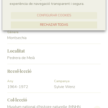
experiència de navegació transparent i segura.
Angiospermae
Magnoliopsida
CONFIGURAR COOKIES
Ordre
Familia
Ceratophyllales
Montsechiaceae
RECHAZAR TODAS
Génere
ACCEPTAR TOTES
Montsechia
Localitat
Pedrera de Meià
Recol·lecció
Any
Campanya
1964-1972
Sylvie Wenz
Col·lecció
Muséum national d’histoire naturelle (MNHN