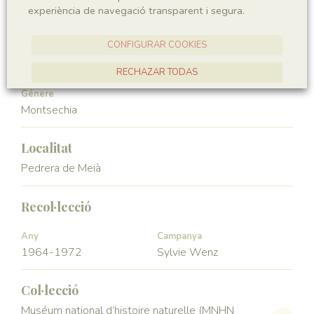
experiència de navegació transparent i segura.
Angiospermae
Magnoliopsida
CONFIGURAR COOKIES
Ordre
Familia
Ceratophyllales
Montsechiaceae
RECHAZAR TODAS
Génere
ACCEPTAR TOTES
Montsechia
Localitat
Pedrera de Meià
Recol·lecció
Any
Campanya
1964-1972
Sylvie Wenz
Col·lecció
Muséum national d’histoire naturelle (MNHN