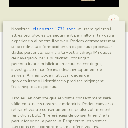
Nosaltres i
els nostres 1731 socis
utilitzem galetes i
altres tecnologies de seguiment per millorar la vostra
experiència al nostre lloc web. Podem emmagatzemar
Montsechia vidalii
i/o accedir a la informació en un dispositiu i processar
dades personals, com ara la vostra adreça IP i dades
de navegació, per a publicitat i contingut
personalitzats, publicitat i mesura de contingut,
investigació d'audiències i desenvolupament de
Sigla
serveis. A més, podem utilitzar dades de
MNHN 17769.x.y.1
geolocalització i identificació precises mitjançant
l'escaneig del dispositiu.
Taxonomia
Tingueu en compte que el vostre consentiment serà
vàlid en tots els nostres subdominis. Podeu canviar o
Regne
Phyllum
retirar el vostre consentiment en qualsevol moment
Plantae
Spermatophyta
fent clic al botó "Preferències de consentiment" a la
part inferior de la pantalla. Respectem les vostres
eleccions i ens comprometem a oferir-vos una
Subphyllum
Classe