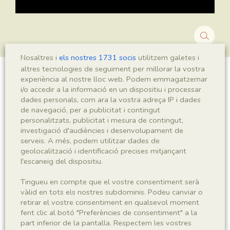
Nosaltres i
els nostres 1731 socis
utilitzem galetes i
altres tecnologies de seguiment per millorar la vostra
experiència al nostre lloc web. Podem emmagatzemar
Montsechia vidalii
i/o accedir a la informació en un dispositiu i processar
dades personals, com ara la vostra adreça IP i dades
de navegació, per a publicitat i contingut
personalitzats, publicitat i mesura de contingut,
Sigla
investigació d'audiències i desenvolupament de
serveis. A més, podem utilitzar dades de
MNHN 17786b
geolocalització i identificació precises mitjançant
l'escaneig del dispositiu.
Taxonomia
Tingueu en compte que el vostre consentiment serà
Regne
Phyllum
vàlid en tots els nostres subdominis. Podeu canviar o
retirar el vostre consentiment en qualsevol moment
Plantae
Spermatophyta
fent clic al botó "Preferències de consentiment" a la
part inferior de la pantalla. Respectem les vostres
Subphyllum
Classe