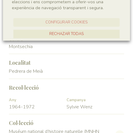
eleccions i ens comprometem a oferir-vos una
Angiospermae
Magnoliopsida
experiència de navegació transparent i segura.
Ordre
Familia
CONFIGURAR COOKIES
Ceratophyllales
Montsechiaceae
RECHAZAR TODAS
Génere
ACCEPTAR TOTES
Montsechia
Localitat
Pedrera de Meià
Recol·lecció
Any
Campanya
1964-1972
Sylvie Wenz
Col·lecció
Muséum national d’histoire naturelle (MNHN