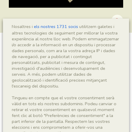
Nosaltres i
els nostres 1731 socis
utilitzem galetes i
altres tecnologies de seguiment per millorar la vostra
experiència al nostre lloc web. Podem emmagatzemar
i/o accedir a la informació en un dispositiu i processar
Montsechia vidalii
dades personals, com ara la vostra adreça IP i dades
de navegació, per a publicitat i contingut
personalitzats, publicitat i mesura de contingut,
investigació d'audiències i desenvolupament de
Sigla
serveis. A més, podem utilitzar dades de
geolocalització i identificació precises mitjançant
MNHN 17795b
l'escaneig del dispositiu.
Taxonomia
Tingueu en compte que el vostre consentiment serà
vàlid en tots els nostres subdominis. Podeu canviar o
retirar el vostre consentiment en qualsevol moment
Regne
Phyllum
fent clic al botó "Preferències de consentiment" a la
Plantae
Spermatophyta
part inferior de la pantalla. Respectem les vostres
eleccions i ens comprometem a oferir-vos una
Subphyllum
Classe