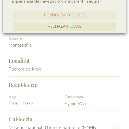
experiència de navegació transparent i segura.
Angiospermae
Magnoliopsida
CONFIGURAR COOKIES
Ordre
Familia
Ceratophyllales
Montsechiaceae
RECHAZAR TODAS
ACCEPTAR TOTES
Génere
Montsechia
Localitat
Pedrera de Meià
Recol·lecció
Any
Campanya
1964-1972
Sylvie Wenz
Col·lecció
Muséum national d’histoire naturelle (MNHN