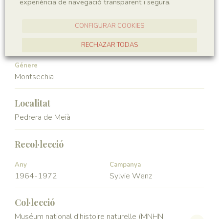
experiència de navegació transparent i segura.
Angiospermae
Magnoliopsida
CONFIGURAR COOKIES
Ordre
Familia
Ceratophyllales
Montsechiaceae
RECHAZAR TODAS
ACCEPTAR TOTES
Génere
Montsechia
Localitat
Pedrera de Meià
Recol·lecció
Any
Campanya
1964-1972
Sylvie Wenz
Col·lecció
Muséum national d’histoire naturelle (MNHN