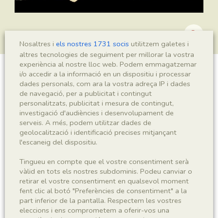
Nosaltres i
els nostres 1731 socis
utilitzem galetes i
altres tecnologies de seguiment per millorar la vostra
experiència al nostre lloc web. Podem emmagatzemar
i/o accedir a la informació en un dispositiu i processar
Montsechia vidalii
dades personals, com ara la vostra adreça IP i dades
de navegació, per a publicitat i contingut
personalitzats, publicitat i mesura de contingut,
investigació d'audiències i desenvolupament de
Sigla
serveis. A més, podem utilitzar dades de
geolocalització i identificació precises mitjançant
MNHN 17796
l'escaneig del dispositiu.
Taxonomia
Tingueu en compte que el vostre consentiment serà
vàlid en tots els nostres subdominis. Podeu canviar o
retirar el vostre consentiment en qualsevol moment
Regne
Phyllum
fent clic al botó "Preferències de consentiment" a la
Plantae
Spermatophyta
part inferior de la pantalla. Respectem les vostres
eleccions i ens comprometem a oferir-vos una
Subphyllum
Classe