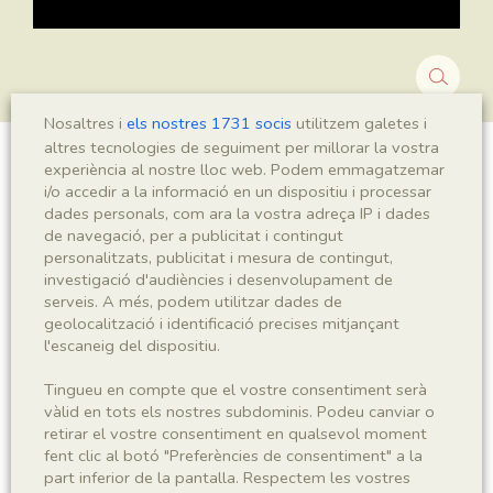
Nosaltres i
els nostres 1731 socis
utilitzem galetes i
altres tecnologies de seguiment per millorar la vostra
experiència al nostre lloc web. Podem emmagatzemar
Montsechia vidalii
i/o accedir a la informació en un dispositiu i processar
dades personals, com ara la vostra adreça IP i dades
de navegació, per a publicitat i contingut
personalitzats, publicitat i mesura de contingut,
Sigla
investigació d'audiències i desenvolupament de
serveis. A més, podem utilitzar dades de
MNHN 17882b
geolocalització i identificació precises mitjançant
l'escaneig del dispositiu.
Taxonomia
Tingueu en compte que el vostre consentiment serà
Regne
Phyllum
vàlid en tots els nostres subdominis. Podeu canviar o
retirar el vostre consentiment en qualsevol moment
Plantae
Spermatophyta
fent clic al botó "Preferències de consentiment" a la
part inferior de la pantalla. Respectem les vostres
Subphyllum
Classe