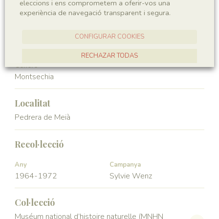
eleccions i ens comprometem a oferir-vos una
Angiospermae
Magnoliopsida
experiència de navegació transparent i segura.
Ordre
Familia
CONFIGURAR COOKIES
Ceratophyllales
Montsechiaceae
RECHAZAR TODAS
Génere
ACCEPTAR TOTES
Montsechia
Localitat
Pedrera de Meià
Recol·lecció
Any
Campanya
1964-1972
Sylvie Wenz
Col·lecció
Muséum national d’histoire naturelle (MNHN