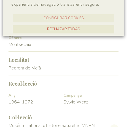
experiència de navegació transparent i segura.
Angiospermae
Magnoliopsida
CONFIGURAR COOKIES
Ordre
Familia
Ceratophyllales
Montsechiaceae
RECHAZAR TODAS
Génere
ACCEPTAR TOTES
Montsechia
Localitat
Pedrera de Meià
Recol·lecció
Any
Campanya
1964-1972
Sylvie Wenz
Col·lecció
Muséum national d’histoire naturelle (MNHN