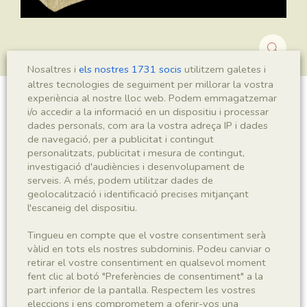
Nosaltres i
els nostres 1731 socis
utilitzem galetes i
altres tecnologies de seguiment per millorar la vostra
experiència al nostre lloc web. Podem emmagatzemar
Montsechia vidalii
i/o accedir a la informació en un dispositiu i processar
dades personals, com ara la vostra adreça IP i dades
de navegació, per a publicitat i contingut
personalitzats, publicitat i mesura de contingut,
investigació d'audiències i desenvolupament de
Sigla
serveis. A més, podem utilitzar dades de
MNHN 17895a
geolocalització i identificació precises mitjançant
l'escaneig del dispositiu.
Taxonomia
Tingueu en compte que el vostre consentiment serà
vàlid en tots els nostres subdominis. Podeu canviar o
Regne
Phyllum
retirar el vostre consentiment en qualsevol moment
Plantae
Spermatophyta
fent clic al botó "Preferències de consentiment" a la
part inferior de la pantalla. Respectem les vostres
eleccions i ens comprometem a oferir-vos una
Subphyllum
Classe