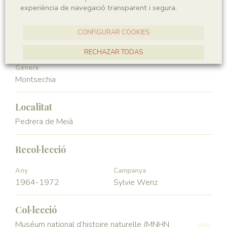
experiència de navegació transparent i segura.
Angiospermae
Magnoliopsida
CONFIGURAR COOKIES
Ordre
Familia
Ceratophyllales
Montsechiaceae
RECHAZAR TODAS
Génere
ACCEPTAR TOTES
Montsechia
Localitat
Pedrera de Meià
Recol·lecció
Any
Campanya
1964-1972
Sylvie Wenz
Col·lecció
Muséum national d’histoire naturelle (MNHN