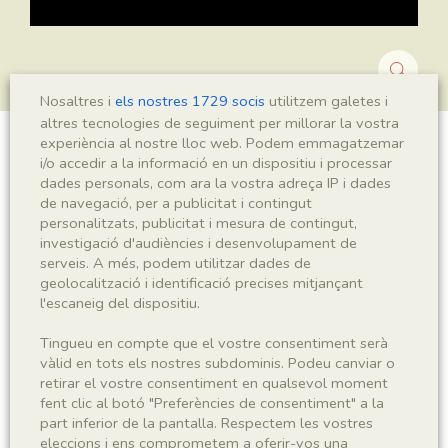
Nosaltres i
els nostres 1729 socis
utilitzem galetes i
altres tecnologies de seguiment per millorar la vostra
experiència al nostre lloc web. Podem emmagatzemar
Montsechia vidalii
i/o accedir a la informació en un dispositiu i processar
dades personals, com ara la vostra adreça IP i dades
de navegació, per a publicitat i contingut
personalitzats, publicitat i mesura de contingut,
investigació d'audiències i desenvolupament de
Sigla
serveis. A més, podem utilitzar dades de
MNHN 17900b
geolocalització i identificació precises mitjançant
l'escaneig del dispositiu.
Taxonomia
Tingueu en compte que el vostre consentiment serà
vàlid en tots els nostres subdominis. Podeu canviar o
Regne
Phyllum
retirar el vostre consentiment en qualsevol moment
Plantae
Spermatophyta
fent clic al botó "Preferències de consentiment" a la
part inferior de la pantalla. Respectem les vostres
eleccions i ens comprometem a oferir-vos una
Subphyllum
Classe