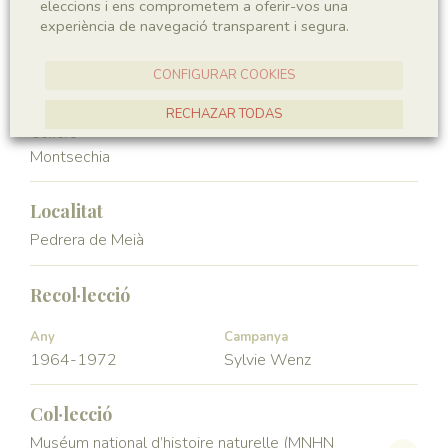
eleccions i ens comprometem a oferir-vos una
Angiospermae
Magnoliopsida
experiència de navegació transparent i segura.
Ordre
Familia
CONFIGURAR COOKIES
Ceratophyllales
Montsechiaceae
RECHAZAR TODAS
Génere
ACCEPTAR TOTES
Montsechia
Localitat
Pedrera de Meià
Recol·lecció
Any
Campanya
1964-1972
Sylvie Wenz
Col·lecció
Muséum national d’histoire naturelle (MNHN