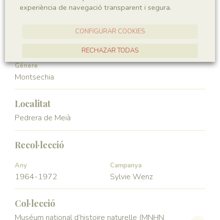
experiència de navegació transparent i segura.
Angiospermae
Magnoliopsida
CONFIGURAR COOKIES
Ordre
Familia
Ceratophyllales
Montsechiaceae
RECHAZAR TODAS
Génere
ACCEPTAR TOTES
Montsechia
Localitat
Pedrera de Meià
Recol·lecció
Any
Campanya
1964-1972
Sylvie Wenz
Col·lecció
Muséum national d’histoire naturelle (MNHN