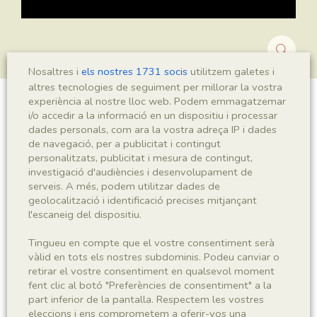
Nosaltres i
els nostres 1731 socis
utilitzem galetes i
altres tecnologies de seguiment per millorar la vostra
experiència al nostre lloc web. Podem emmagatzemar
Montsechia vidalii
i/o accedir a la informació en un dispositiu i processar
dades personals, com ara la vostra adreça IP i dades
de navegació, per a publicitat i contingut
personalitzats, publicitat i mesura de contingut,
investigació d'audiències i desenvolupament de
Sigla
serveis. A més, podem utilitzar dades de
MNHN 17907
geolocalització i identificació precises mitjançant
l'escaneig del dispositiu.
Taxonomia
Tingueu en compte que el vostre consentiment serà
vàlid en tots els nostres subdominis. Podeu canviar o
Regne
Phyllum
retirar el vostre consentiment en qualsevol moment
Plantae
Spermatophyta
fent clic al botó "Preferències de consentiment" a la
part inferior de la pantalla. Respectem les vostres
eleccions i ens comprometem a oferir-vos una
Subphyllum
Classe