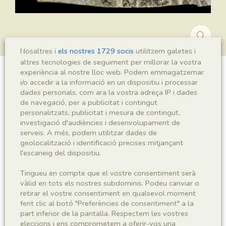
Nosaltres i
els nostres 1729 socis
utilitzem galetes i
altres tecnologies de seguiment per millorar la vostra
experiència al nostre lloc web. Podem emmagatzemar
Montsechia vidalii
i/o accedir a la informació en un dispositiu i processar
dades personals, com ara la vostra adreça IP i dades
de navegació, per a publicitat i contingut
personalitzats, publicitat i mesura de contingut,
investigació d'audiències i desenvolupament de
Sigla
serveis. A més, podem utilitzar dades de
MNHN 17915
geolocalització i identificació precises mitjançant
l'escaneig del dispositiu.
Taxonomia
Tingueu en compte que el vostre consentiment serà
vàlid en tots els nostres subdominis. Podeu canviar o
Regne
Phyllum
retirar el vostre consentiment en qualsevol moment
Plantae
Spermatophyta
fent clic al botó "Preferències de consentiment" a la
part inferior de la pantalla. Respectem les vostres
eleccions i ens comprometem a oferir-vos una
Subphyllum
Classe