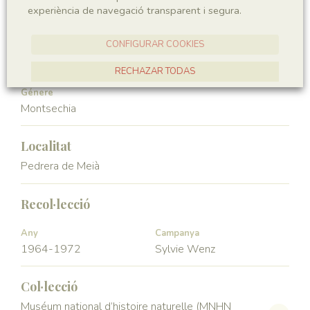
experiència de navegació transparent i segura.
Angiospermae
Magnoliopsida
CONFIGURAR COOKIES
Ordre
Familia
Ceratophyllales
Montsechiaceae
RECHAZAR TODAS
Génere
ACCEPTAR TOTES
Montsechia
Localitat
Pedrera de Meià
Recol·lecció
Any
Campanya
1964-1972
Sylvie Wenz
Col·lecció
Muséum national d’histoire naturelle (MNHN