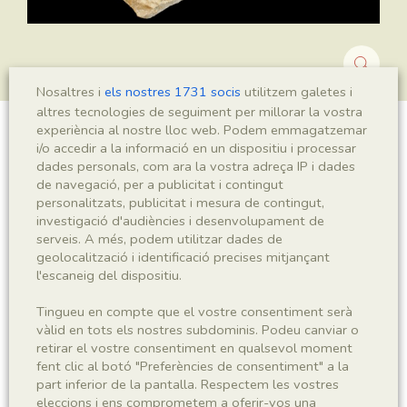
Nosaltres i
els nostres 1731 socis
utilitzem galetes i
altres tecnologies de seguiment per millorar la vostra
experiència al nostre lloc web. Podem emmagatzemar
Montsechia vidalii
i/o accedir a la informació en un dispositiu i processar
dades personals, com ara la vostra adreça IP i dades
de navegació, per a publicitat i contingut
personalitzats, publicitat i mesura de contingut,
investigació d'audiències i desenvolupament de
Sigla
serveis. A més, podem utilitzar dades de
MNHN 17918
geolocalització i identificació precises mitjançant
l'escaneig del dispositiu.
Taxonomia
Tingueu en compte que el vostre consentiment serà
vàlid en tots els nostres subdominis. Podeu canviar o
Regne
Phyllum
retirar el vostre consentiment en qualsevol moment
Plantae
Spermatophyta
fent clic al botó "Preferències de consentiment" a la
part inferior de la pantalla. Respectem les vostres
eleccions i ens comprometem a oferir-vos una
Subphyllum
Classe