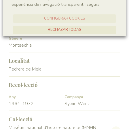
experiència de navegació transparent i segura.
Angiospermae
Magnoliopsida
CONFIGURAR COOKIES
Ordre
Familia
Ceratophyllales
Montsechiaceae
RECHAZAR TODAS
Génere
ACCEPTAR TOTES
Montsechia
Localitat
Pedrera de Meià
Recol·lecció
Any
Campanya
1964-1972
Sylvie Wenz
Col·lecció
Muséum national d’histoire naturelle (MNHN