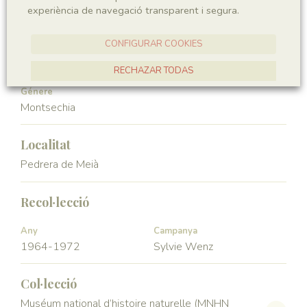
experiència de navegació transparent i segura.
Angiospermae
Magnoliopsida
CONFIGURAR COOKIES
Ordre
Familia
Ceratophyllales
Montsechiaceae
RECHAZAR TODAS
Génere
ACCEPTAR TOTES
Montsechia
Localitat
Pedrera de Meià
Recol·lecció
Any
Campanya
1964-1972
Sylvie Wenz
Col·lecció
Muséum national d’histoire naturelle (MNHN