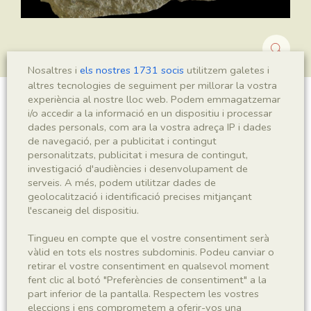
Nosaltres i
els nostres 1731 socis
utilitzem galetes i
altres tecnologies de seguiment per millorar la vostra
experiència al nostre lloc web. Podem emmagatzemar
Montsechia vidalii
i/o accedir a la informació en un dispositiu i processar
dades personals, com ara la vostra adreça IP i dades
de navegació, per a publicitat i contingut
personalitzats, publicitat i mesura de contingut,
investigació d'audiències i desenvolupament de
Sigla
serveis. A més, podem utilitzar dades de
MNHN 17919
geolocalització i identificació precises mitjançant
l'escaneig del dispositiu.
Taxonomia
Tingueu en compte que el vostre consentiment serà
vàlid en tots els nostres subdominis. Podeu canviar o
Regne
Phyllum
retirar el vostre consentiment en qualsevol moment
Plantae
Spermatophyta
fent clic al botó "Preferències de consentiment" a la
part inferior de la pantalla. Respectem les vostres
eleccions i ens comprometem a oferir-vos una
Subphyllum
Classe