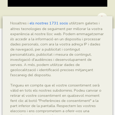
Nosaltres i
els nostres 1731 socis
utilitzem galetes i
altres tecnologies de seguiment per millorar la vostra
experiència al nostre lloc web. Podem emmagatzemar
i/o accedir a la informació en un dispositiu i processar
Montsechia vidalii
dades personals, com ara la vostra adreça IP i dades
de navegació, per a publicitat i contingut
personalitzats, publicitat i mesura de contingut,
investigació d'audiències i desenvolupament de
Sigla
serveis. A més, podem utilitzar dades de
geolocalització i identificació precises mitjançant
MNHN 17924
l'escaneig del dispositiu.
Taxonomia
Tingueu en compte que el vostre consentiment serà
vàlid en tots els nostres subdominis. Podeu canviar o
retirar el vostre consentiment en qualsevol moment
Regne
Phyllum
fent clic al botó "Preferències de consentiment" a la
Plantae
Spermatophyta
part inferior de la pantalla. Respectem les vostres
eleccions i ens comprometem a oferir-vos una
Subphyllum
Classe