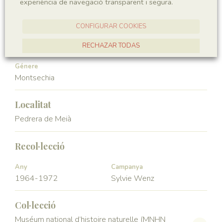
experiència de navegació transparent i segura.
Angiospermae
Magnoliopsida
CONFIGURAR COOKIES
Ordre
Familia
Ceratophyllales
Montsechiaceae
RECHAZAR TODAS
ACCEPTAR TOTES
Génere
Montsechia
Localitat
Pedrera de Meià
Recol·lecció
Any
Campanya
1964-1972
Sylvie Wenz
Col·lecció
Muséum national d’histoire naturelle (MNHN