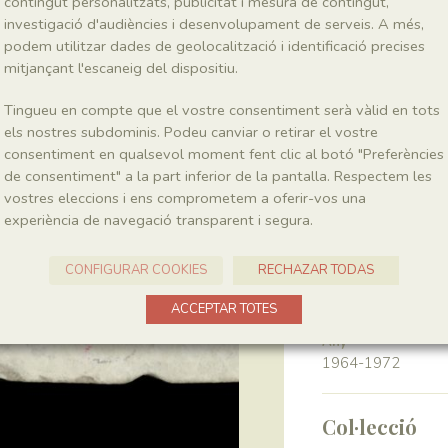
contingut personalitzats, publicitat i mesura de contingut,
investigació d'audiències i desenvolupament de serveis. A més,
podem utilitzar dades de geolocalització i identificació precises
Classe
Magnoliopsida
mitjançant l'escaneig del dispositiu.
Tingueu en compte que el vostre consentiment serà vàlid en tots
Génere
els nostres subdominis. Podeu canviar o retirar el vostre
Montsechia
consentiment en qualsevol moment fent clic al botó "Preferències
de consentiment" a la part inferior de la pantalla. Respectem les
vostres eleccions i ens comprometem a oferir-vos una
Localitat
experiència de navegació transparent i segura.
Pedrera de Meià
CONFIGURAR COOKIES
RECHAZAR TODAS
Recol·lecció
ACCEPTAR TOTES
Any
1964-1972
Col·lecció