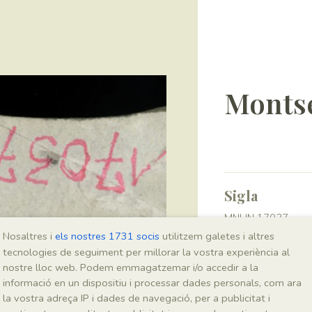
Montse
Sigla
MNHN 17037
Nosaltres i
els nostres 1731 socis
utilitzem galetes i altres
tecnologies de seguiment per millorar la vostra experiència al
Taxonomia
nostre lloc web. Podem emmagatzemar i/o accedir a la
informació en un dispositiu i processar dades personals, com ara
Regne
la vostra adreça IP i dades de navegació, per a publicitat i
Plantae