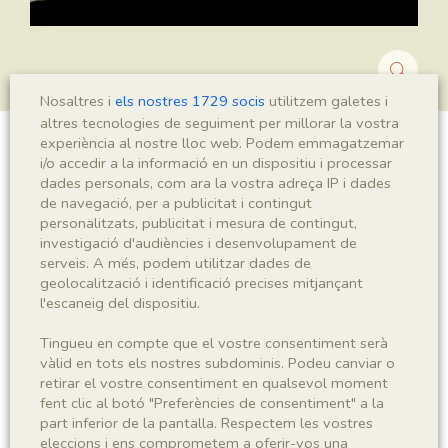
Nosaltres i
els nostres 1729 socis
utilitzem galetes i
altres tecnologies de seguiment per millorar la vostra
experiència al nostre lloc web. Podem emmagatzemar
Montsechia vidalii
i/o accedir a la informació en un dispositiu i processar
dades personals, com ara la vostra adreça IP i dades
de navegació, per a publicitat i contingut
personalitzats, publicitat i mesura de contingut,
investigació d'audiències i desenvolupament de
Sigla
serveis. A més, podem utilitzar dades de
MNHN 17040a
geolocalització i identificació precises mitjançant
l'escaneig del dispositiu.
Taxonomia
Tingueu en compte que el vostre consentiment serà
vàlid en tots els nostres subdominis. Podeu canviar o
Regne
Phyllum
retirar el vostre consentiment en qualsevol moment
Plantae
Spermatophyta
fent clic al botó "Preferències de consentiment" a la
part inferior de la pantalla. Respectem les vostres
eleccions i ens comprometem a oferir-vos una
Subphyllum
Classe