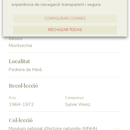
experiència de navegació transparent i segura.
Angiospermae
Magnoliopsida
CONFIGURAR COOKIES
Ordre
Familia
Ceratophyllales
Montsechiaceae
RECHAZAR TODAS
Génere
ACCEPTAR TOTES
Montsechia
Localitat
Pedrera de Meià
Recol·lecció
Any
Campanya
1964-1972
Sylvie Wenz
Col·lecció
Muséum national d’histoire naturelle (MNHN