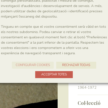
contingut personalitzats, publicitat i mesura de contingut,
investigació d'audiències i desenvolupament de serveis. A més,
podem utilitzar dades de geolocalització i identificació precises
Classe
Magnoliopsida
mitjançant l'escaneig del dispositiu.
Tingueu en compte que el vostre consentiment serà vàlid en tots
Génere
els nostres subdominis. Podeu canviar o retirar el vostre
Montsechia
consentiment en qualsevol moment fent clic al botó "Preferències
de consentiment" a la part inferior de la pantalla. Respectem les
vostres eleccions i ens comprometem a oferir-vos una
Localitat
experiència de navegació transparent i segura.
Pedrera de Meià
CONFIGURAR COOKIES
RECHAZAR TODAS
Recol·lecció
ACCEPTAR TOTES
Any
1964-1972
Col·lecció