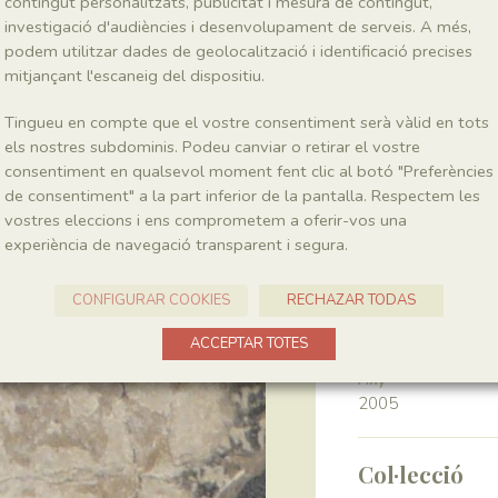
contingut personalitzats, publicitat i mesura de contingut,
investigació d'audiències i desenvolupament de serveis. A més,
podem utilitzar dades de geolocalització i identificació precises
Classe
Magnoliopsida
mitjançant l'escaneig del dispositiu.
Tingueu en compte que el vostre consentiment serà vàlid en tots
Génere
els nostres subdominis. Podeu canviar o retirar el vostre
Montsechia
consentiment en qualsevol moment fent clic al botó "Preferències
de consentiment" a la part inferior de la pantalla. Respectem les
vostres eleccions i ens comprometem a oferir-vos una
Localitat
experiència de navegació transparent i segura.
Pedrera de Meià
CONFIGURAR COOKIES
RECHAZAR TODAS
Recol·lecció
ACCEPTAR TOTES
Any
2005
Col·lecció