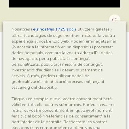
Nosaltres i
els nostres 1729 socis
utilitzem galetes i
altres tecnologies de seguiment per millorar la vostra
experiència al nostre lloc web. Podem emmagatzemar
Montsechia vidalii
i/o accedir a la informació en un dispositiu i processar
dades personals, com ara la vostra adreça IP i dades
de navegació, per a publicitat i contingut
personalitzats, publicitat i mesura de contingut,
investigació d'audiències i desenvolupament de
Sigla
serveis. A més, podem utilitzar dades de
MNHN 17048b
geolocalització i identificació precises mitjançant
l'escaneig del dispositiu.
Taxonomia
Tingueu en compte que el vostre consentiment serà
vàlid en tots els nostres subdominis. Podeu canviar o
Regne
Phyllum
retirar el vostre consentiment en qualsevol moment
Plantae
Spermatophyta
fent clic al botó "Preferències de consentiment" a la
part inferior de la pantalla. Respectem les vostres
eleccions i ens comprometem a oferir-vos una
Subphyllum
Classe