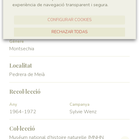
experiència de navegació transparent i segura.
Angiospermae
Magnoliopsida
CONFIGURAR COOKIES
Ordre
Familia
Ceratophyllales
Montsechiaceae
RECHAZAR TODAS
Génere
ACCEPTAR TOTES
Montsechia
Localitat
Pedrera de Meià
Recol·lecció
Any
Campanya
1964-1972
Sylvie Wenz
Col·lecció
Muséum national d’histoire naturelle (MNHN