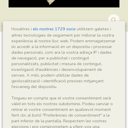
Nosaltres i
els nostres 1729 socis
utilitzem galetes i
altres tecnologies de seguiment per millorar la vostra
experiència al nostre lloc web. Podem emmagatzemar
Montsechia vidalii
i/o accedir a la informació en un dispositiu i processar
dades personals, com ara la vostra adreça IP i dades
de navegació, per a publicitat i contingut
personalitzats, publicitat i mesura de contingut,
investigació d'audiències i desenvolupament de
Sigla
serveis. A més, podem utilitzar dades de
MNHN 17086b
geolocalització i identificació precises mitjançant
l'escaneig del dispositiu.
Taxonomia
Tingueu en compte que el vostre consentiment serà
vàlid en tots els nostres subdominis. Podeu canviar o
Regne
Phyllum
retirar el vostre consentiment en qualsevol moment
Plantae
Spermatophyta
fent clic al botó "Preferències de consentiment" a la
part inferior de la pantalla. Respectem les vostres
eleccions i ens comprometem a oferir-vos una
Subphyllum
Classe