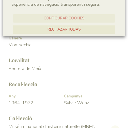
experiència de navegació transparent i segura.
Angiospermae
Magnoliopsida
CONFIGURAR COOKIES
Ordre
Familia
Ceratophyllales
Montsechiaceae
RECHAZAR TODAS
Génere
ACCEPTAR TOTES
Montsechia
Localitat
Pedrera de Meià
Recol·lecció
Any
Campanya
1964-1972
Sylvie Wenz
Col·lecció
Muséum national d’histoire naturelle (MNHN