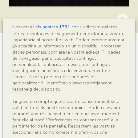
Nosaltres i
els nostres 1731 socis
utilitzem galetes i
altres tecnologies de seguiment per millorar la vostra
experiència al nostre lloc web. Podem emmagatzemar
i/o accedir a la informació en un dispositiu i processar
Notagogus ferreri
dades personals, com ara la vostra adreça IP i dades
de navegació, per a publicitat i contingut
personalitzats, publicitat i mesura de contingut,
investigació d'audiències i desenvolupament de
Sigla
serveis. A més, podem utilitzar dades de
MSE 189
geolocalització i identificació precises mitjançant
l'escaneig del dispositiu.
Taxonomia
Tingueu en compte que el vostre consentiment serà
vàlid en tots els nostres subdominis. Podeu canviar o
Regne
Phyllum
retirar el vostre consentiment en qualsevol moment
Animalia
Chordata
fent clic al botó "Preferències de consentiment" a la
part inferior de la pantalla. Respectem les vostres
eleccions i ens comprometem a oferir-vos una
Subphyllum
Classe