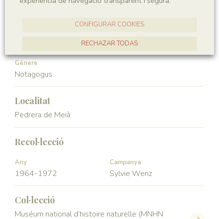
experiència de navegació transparent i segura.
Vertebrata
Actinopterygii
CONFIGURAR COOKIES
Ordre
Familia
Macrosemiiformes
Macrosemiidae
RECHAZAR TODAS
ACCEPTAR TOTES
Génere
Notagogus
Localitat
Pedrera de Meià
Recol·lecció
Any
Campanya
1964-1972
Sylvie Wenz
Col·lecció
Muséum national d’histoire naturelle (MNHN