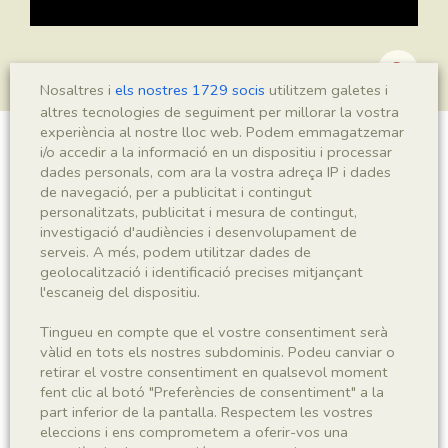
Nosaltres i
els nostres 1729 socis
utilitzem galetes i
altres tecnologies de seguiment per millorar la vostra
experiència al nostre lloc web. Podem emmagatzemar
i/o accedir a la informació en un dispositiu i processar
?Pagiophyllum sp.
dades personals, com ara la vostra adreça IP i dades
de navegació, per a publicitat i contingut
personalitzats, publicitat i mesura de contingut,
investigació d'audiències i desenvolupament de
Sigla
serveis. A més, podem utilitzar dades de
geolocalització i identificació precises mitjançant
MNHN 17646
l'escaneig del dispositiu.
Taxonomia
Tingueu en compte que el vostre consentiment serà
vàlid en tots els nostres subdominis. Podeu canviar o
retirar el vostre consentiment en qualsevol moment
Regne
Phyllum
fent clic al botó "Preferències de consentiment" a la
Plantae
Spermatophyta
part inferior de la pantalla. Respectem les vostres
eleccions i ens comprometem a oferir-vos una
Subphyllum
Classe