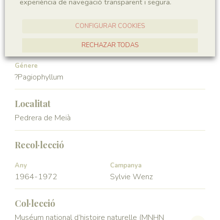
experiència de navegació transparent i segura.
Gymnospermae
Pinopsida
CONFIGURAR COOKIES
Ordre
Familia
Pinales
Araucariaceae
RECHAZAR TODAS
ACCEPTAR TOTES
Génere
?Pagiophyllum
Localitat
Pedrera de Meià
Recol·lecció
Any
Campanya
1964-1972
Sylvie Wenz
Col·lecció
Muséum national d’histoire naturelle (MNHN