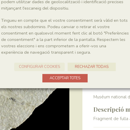
podem utilitzar dades de geolocalització i identificació precises
mitjançant l'escaneig del dispositiu.
Localitat
Tingueu en compte que el vostre consentiment serà vàlid en tots
Pedrera de Meià
els nostres subdominis. Podeu canviar o retirar el vostre
consentiment en qualsevol moment fent clic al botó "Preferències
de consentiment" a la part inferior de la pantalla. Respectem les
Recol·lecció
vostres eleccions i ens comprometem a oferir-vos una
experiència de navegació transparent i segura.
Any
1964-1972
CONFIGURAR COOKIES
RECHAZAR TODAS
Col·lecció
ACCEPTAR TOTES
Muséum national d’
Descripció m
Fragment de fulla 