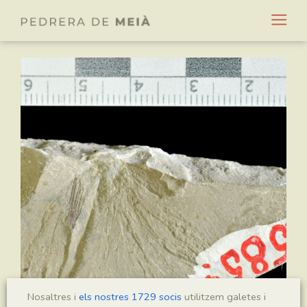
Nosaltres i
els nostres 1729 socis
utilitzem galetes i