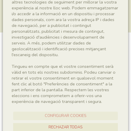
altres tecnologies de seguiment per millorar la vostra
experiència al nostre lloc web. Podem emmagatzemar
i/o accedir a la informació en un dispositiu i processar
dades personals, com ara la vostra adreça IP i dades
de navegació, per a publicitat i contingut
personalitzats, publicitat i mesura de contingut,
investigació d'audiències i desenvolupament de
serveis. A més, podem utilitzar dades de
Plantae indet.
geolocalització i identificació precises mitjançant
l'escaneig del dispositiu.
Tingueu en compte que el vostre consentiment serà
Sigla
vàlid en tots els nostres subdominis. Podeu canviar o
retirar el vostre consentiment en qualsevol moment
MNHN 17585a
fent clic al botó "Preferències de consentiment" a la
part inferior de la pantalla. Respectem les vostres
eleccions i ens comprometem a oferir-vos una
Taxonomia
experiència de navegació transparent i segura.
Regne
Plantae
CONFIGURAR COOKIES
RECHAZAR TODAS