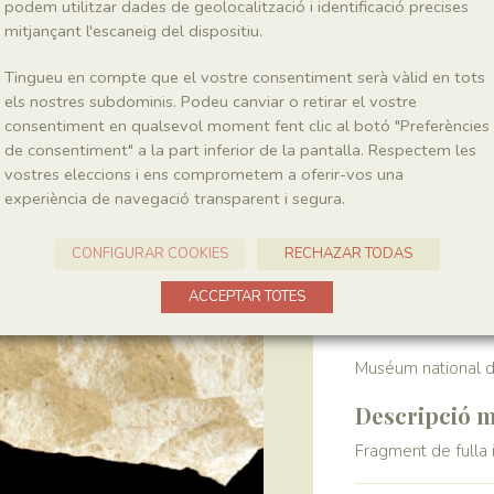
podem utilitzar dades de geolocalització i identificació precises
mitjançant l'escaneig del dispositiu.
Localitat
Tingueu en compte que el vostre consentiment serà vàlid en tots
Pedrera de Meià
els nostres subdominis. Podeu canviar o retirar el vostre
consentiment en qualsevol moment fent clic al botó "Preferències
de consentiment" a la part inferior de la pantalla. Respectem les
Recol·lecció
vostres eleccions i ens comprometem a oferir-vos una
experiència de navegació transparent i segura.
Any
1964-1972
CONFIGURAR COOKIES
RECHAZAR TODAS
Col·lecció
ACCEPTAR TOTES
Muséum national d’
Descripció m
Fragment de fulla