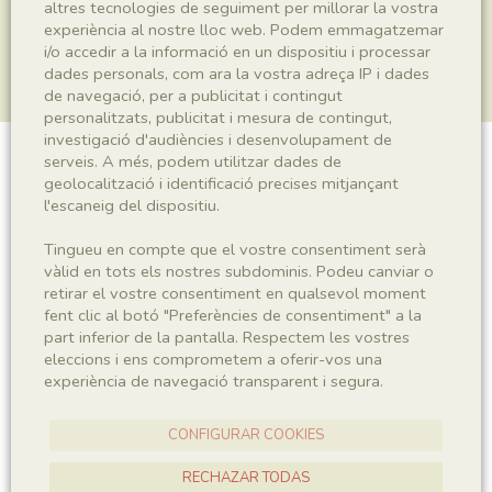
altres tecnologies de seguiment per millorar la vostra
experiència al nostre lloc web. Podem emmagatzemar
i/o accedir a la informació en un dispositiu i processar
dades personals, com ara la vostra adreça IP i dades
de navegació, per a publicitat i contingut
personalitzats, publicitat i mesura de contingut,
investigació d'audiències i desenvolupament de
serveis. A més, podem utilitzar dades de
Plantae indet.
geolocalització i identificació precises mitjançant
l'escaneig del dispositiu.
Tingueu en compte que el vostre consentiment serà
Sigla
vàlid en tots els nostres subdominis. Podeu canviar o
retirar el vostre consentiment en qualsevol moment
MNHN 17718b
fent clic al botó "Preferències de consentiment" a la
part inferior de la pantalla. Respectem les vostres
eleccions i ens comprometem a oferir-vos una
Taxonomia
experiència de navegació transparent i segura.
Regne
Plantae
CONFIGURAR COOKIES
RECHAZAR TODAS