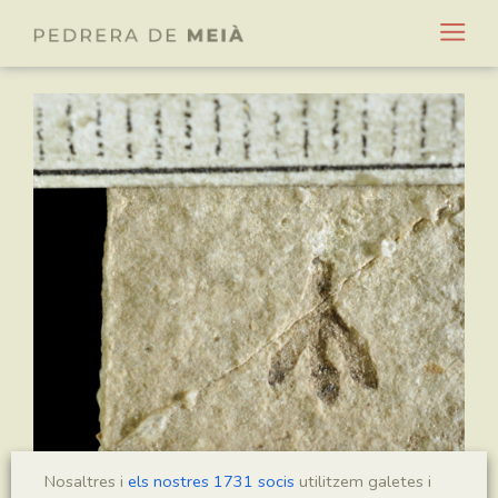
Nosaltres i
els nostres 1731 socis
utilitzem galetes i