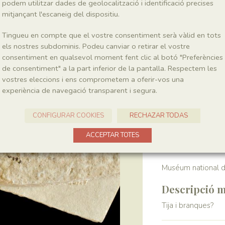
podem utilitzar dades de geolocalització i identificació precises
mitjançant l'escaneig del dispositiu.
Localitat
Tingueu en compte que el vostre consentiment serà vàlid en tots
Pedrera de Meià
els nostres subdominis. Podeu canviar o retirar el vostre
consentiment en qualsevol moment fent clic al botó "Preferències
de consentiment" a la part inferior de la pantalla. Respectem les
Recol·lecció
vostres eleccions i ens comprometem a oferir-vos una
experiència de navegació transparent i segura.
Any
1964-1972
CONFIGURAR COOKIES
RECHAZAR TODAS
Col·lecció
ACCEPTAR TOTES
Muséum national d’
Descripció m
Tija i branques?