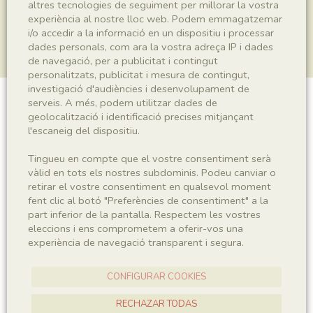
altres tecnologies de seguiment per millorar la vostra
experiència al nostre lloc web. Podem emmagatzemar
i/o accedir a la informació en un dispositiu i processar
dades personals, com ara la vostra adreça IP i dades
de navegació, per a publicitat i contingut
personalitzats, publicitat i mesura de contingut,
investigació d'audiències i desenvolupament de
serveis. A més, podem utilitzar dades de
Plantae indet.
geolocalització i identificació precises mitjançant
l'escaneig del dispositiu.
Tingueu en compte que el vostre consentiment serà
Sigla
vàlid en tots els nostres subdominis. Podeu canviar o
retirar el vostre consentiment en qualsevol moment
MNHN 17748b
fent clic al botó "Preferències de consentiment" a la
part inferior de la pantalla. Respectem les vostres
eleccions i ens comprometem a oferir-vos una
Taxonomia
experiència de navegació transparent i segura.
Regne
Plantae
CONFIGURAR COOKIES
RECHAZAR TODAS