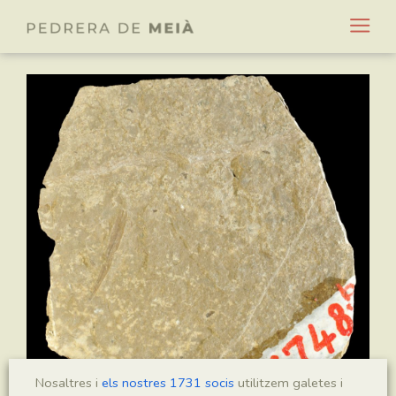
Nosaltres i
els nostres 1731 socis
utilitzem galetes i