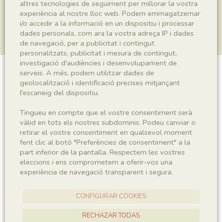
altres tecnologies de seguiment per millorar la vostra
experiència al nostre lloc web. Podem emmagatzemar
i/o accedir a la informació en un dispositiu i processar
dades personals, com ara la vostra adreça IP i dades
de navegació, per a publicitat i contingut
personalitzats, publicitat i mesura de contingut,
investigació d'audiències i desenvolupament de
serveis. A més, podem utilitzar dades de
Plantae indet.
geolocalització i identificació precises mitjançant
l'escaneig del dispositiu.
Tingueu en compte que el vostre consentiment serà
Sigla
vàlid en tots els nostres subdominis. Podeu canviar o
retirar el vostre consentiment en qualsevol moment
MNHN 17797
fent clic al botó "Preferències de consentiment" a la
part inferior de la pantalla. Respectem les vostres
eleccions i ens comprometem a oferir-vos una
Taxonomia
experiència de navegació transparent i segura.
Regne
Plantae
CONFIGURAR COOKIES
RECHAZAR TODAS