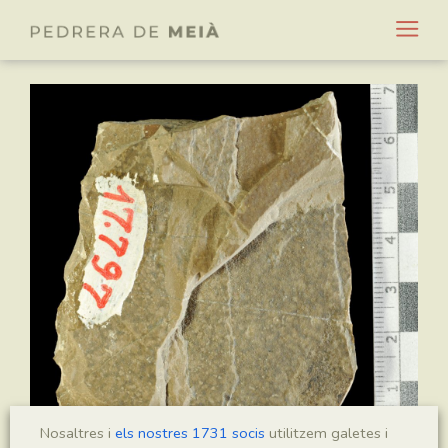
Nosaltres i
els nostres 1731 socis
utilitzem galetes i